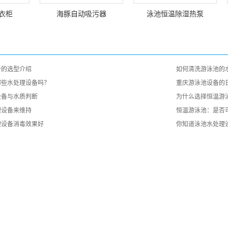
更衣柜
海豚自动吸污器
泳池恒温除湿热泵
备的选型介绍
如何清洗游泳池的
哪些水处理设备吗？
重庆游泳池设备的
设备与水质判断
为什么选择恒温游
理设备来维持
恒温游泳池：是否
理设备消毒效果好
你知道泳池水处理