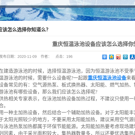
一体化泳池过滤设备
全自动清洁工具系列
应该怎么选择你知道么？
桑拿SPA配套设备
水质监控仪自动投药
重庆恒温泳池设备应该怎么选择你
泳池池身配件
发布日期：
2020-11-09
作者：
点击：
196
泳池灯系列
建造游泳池的时候，选择恒温游泳池，因为恒温游泳池不受季节
水景鱼池设备系列
温游泳池的时候，需要什么设备呢?一起跟
重庆恒温泳池设备
来
备常见的有：空气源热泵、板式换热器、太阳能、燃气加热、
泳池有哪些设备，那么我们应该怎么选择呢?
热相关专家表示，在泳池加热设备加热过程，不建议只使用一种
合。
一种主加热设备，然后结合一个辅助加热设备。对于太阳能丰富
于太阳光照较少的地方，不要采用太阳能加热，建议采用空气源
泳池热泵加热都属于环保节能能源。太阳能加热要考虑现场建筑
列因素，由于采光面积较大，集热器数量多，所以还要优选集热