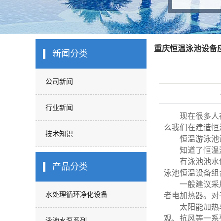
重庆恒温泳池设备
新闻分类
公司新闻
行业新闻
现在很多人在
么我们在建造恒
技术知识
恒温游泳池设
知道了恒温游
有泳池池水供
产品分类
泳池恒温设备组
一般建议采用
水处理循环净化设备
者电加热器。对
太阳能加热与
观、抗风等一系
泳池水泵系列