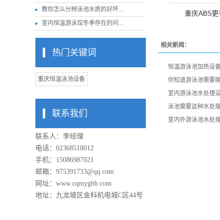
教你怎么分辨泳池水质的好坏...
重庆ABS
室内恒温游泳馆冬季存在的问...
相关新闻：
热门关键词
恒温游泳池加热设
重庆恒温泳池设备
你知道游泳池需要
室内游泳池水处理
泳池需要这种水处
联系我们
室内外游泳池水处
联系人：李经理
电话：02368518012
手机：15086987021
邮箱：975391733@qq.com
网址：www.cqmyghb.com
地址：九龙坡区金科机电城C区44号