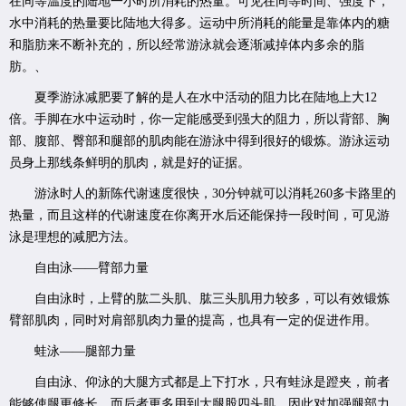
在同等温度的陆地一小时所消耗的热量。可见在同等时间、强度下，
水中消耗的热量要比陆地大得多。运动中所消耗的能量是靠体内的糖
和脂肪来不断补充的，所以经常游泳就会逐渐减掉体内多余的脂
肪。、
夏季游泳减肥要了解的是人在水中活动的阻力比在陆地上大12
倍。手脚在水中运动时，你一定能感受到强大的阻力，所以背部、胸
部、腹部、臀部和腿部的肌肉能在游泳中得到很好的锻炼。游泳运动
员身上那线条鲜明的肌肉，就是好的证据。
游泳时人的新陈代谢速度很快，30分钟就可以消耗260多卡路里的
热量，而且这样的代谢速度在你离开水后还能保持一段时间，可见游
泳是理想的减肥方法。
自由泳——臂部力量
自由泳时，上臂的肱二头肌、肱三头肌用力较多，可以有效锻炼
臂部肌肉，同时对肩部肌肉力量的提高，也具有一定的促进作用。
蛙泳——腿部力量
自由泳、仰泳的大腿方式都是上下打水，只有蛙泳是蹬夹，前者
能够使腿更修长，而后者更多用到大腿股四头肌，因此对加强腿部力