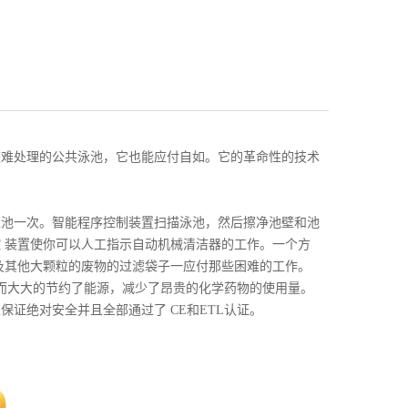
是难处理的公共泳池，它也能应付自如。它的革命性的技术
泳池一次。智能程序控制装置扫描泳池，然后擦净池壁和池
 装置使你可以人工指示自动机械清洁器的工作。一个方
及其他大颗粒的废物的过滤袋子一应付那些困难的工作。
而大大的节约了能源，减少了昂贵的化学药物的使用量。
证绝对安全并且全部通过了 CE和ETL认证。