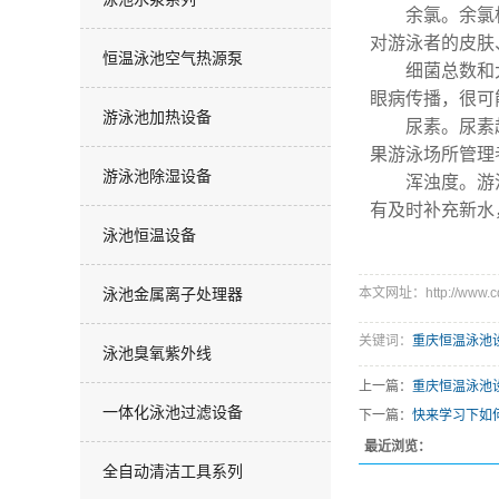
余氯。余氯标
对游泳者的皮肤
恒温泳池空气热源泵
细菌总数和大
眼病传播，很可
游泳池加热设备
尿素。尿素超
果游泳场所管理
游泳池除湿设备
浑浊度。游泳池
有及时补充新水
泳池恒温设备
泳池金属离子处理器
本文网址：http://www.cq
关键词：
重庆恒温泳池
泳池臭氧紫外线
上一篇：
重庆恒温泳池
一体化泳池过滤设备
下一篇：
快来学习下如
最近浏览：
全自动清洁工具系列