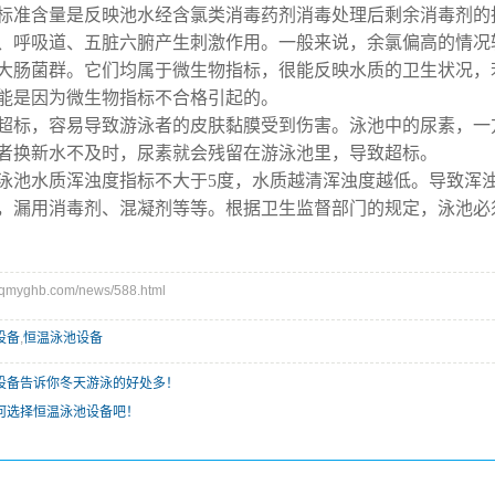
准含量是反映池水经含氯类消毒药剂消毒处理后剩余消毒剂的指
、呼吸道、五脏六腑产生刺激作用。一般来说，余氯偏高的情况
肠菌群。它们均属于微生物指标，很能反映水质的卫生状况，若
能是因为微生物指标不合格引起的。
标，容易导致游泳者的皮肤黏膜受到伤害。泳池中的尿素，一方
者换新水不及时，尿素就会残留在游泳池里，导致超标。
水质浑浊度指标不大于5度，水质越清浑浊度越低。导致浑浊
，漏用消毒剂、混凝剂等等。根据卫生监督部门的规定，泳池必
myghb.com/news/588.html
设备
,
恒温泳池设备
设备告诉你冬天游泳的好处多！
何选择恒温泳池设备吧！