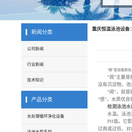
重庆恒温泳池设备
新闻分类
公司新闻
行业新闻
“察”是指看颜
“观”主要是指
技术知识
没有沉淀物，池
“闻”，就是贴
产品分类
“感”，水质优
检测泳池水
水温。泳池水温
水处理循环净化设备
PH值。它影响
过高或过低，对
泳池水泵系列