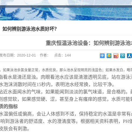
一体化泳池过滤设备
全自动清洁工具系列
：如何辨别游泳池水质好坏？
桑拿SPA配套设备
水质监控仪自动投药
重庆恒温泳池设备：如何辨别游泳池
泳池池身配件
发布日期：
2020-12-01
作者：
点击：
144
泳池灯系列
色。如果泳池余氯含量正常，水质优良，那么池水呈现明亮的浅蓝色；如果水发白，略
水景鱼池设备系列
看水是清还是浊。肉眼看池水应该是清澈透明见底，站在游泳
水泡沫消散时间在15秒内，表明池水经常换，比较干净。
近水面闻水的气味，如果能闻到淡淡的氯气味道，是合格的。
良则感觉软，如果感觉硬、涩，甚至身上有瘙痒的感觉，水质可能
质的指标
偏低或偏高，会让人体感到不适，保持稳定的水温是非常有必要
到游泳者的舒适度、水的澄清度等。根据相关资料表明，PH值在6
皮肤会有刺激。