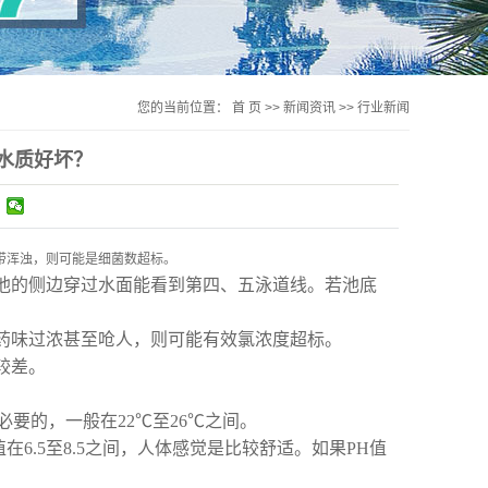
您的当前位置：
首 页
>>
新闻资讯
>>
行业新闻
水质好坏？
带浑浊，则可能是细菌数超标。
池的侧边穿过水面能看到第四、五泳道线。若池底
药味过浓甚至呛人，则可能有效氯浓度超标。
较差。
的，一般在22℃至26℃之间。
.5至8.5之间，人体感觉是比较舒适。如果PH值